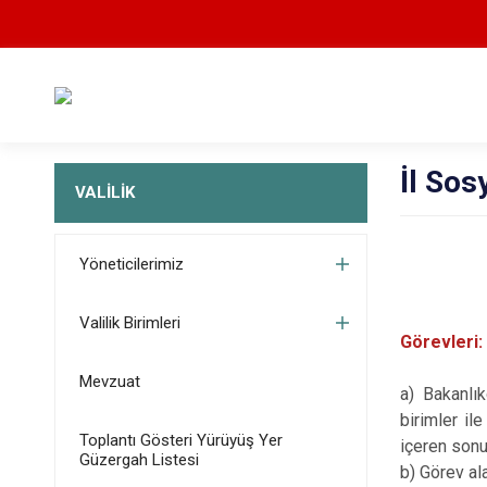
İl Sos
VALİLİK
Yöneticilerimiz
Valilik Birimleri
Görevleri:
Mevzuat
a) Bakanlık
birimler il
Toplantı Gösteri Yürüyüş Yer
içeren sonu
Güzergah Listesi
b) Görev alan