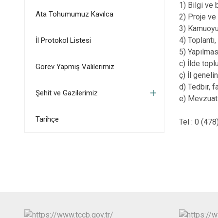
1) Bilgi ve
Ata Tohumumuz Kavılca
2) Proje ve
3) Kamuoyu
4) Toplantı
İl Protokol Listesi
5) Yapılmas
c) İlde top
Görev Yapmış Valilerimiz
ç) İl genel
d) Tedbir, 
Şehit ve Gazilerimiz
e) Mevzuat 
Tarihçe
Tel : 0 (47