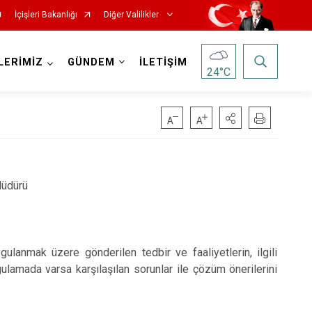
İçişleri Bakanlığı
Diğer Valilikler
LERİMİZ
GÜNDEM
İLETİŞİM
24
°C
Müdürü
ulanmak üzere gönderilen tedbir ve faaliyetlerin, ilgili
lamada varsa karşılaşılan sorunlar ile çözüm önerilerini