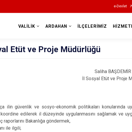
e-Devlet
VALİLİK
ARDAHAN
İLÇELERİMİZ
HİZMET
Valilikler
yal Etüt ve Proje Müdürlüğü
Saliha BAŞDEMİR
İl Sosyal Etüt ve Proje 
ça ilin güvenlik ve sosyo-ekonomik politikaları konularında uyg
e koordine edilerek il düzeyinde uygulanmasını sağlamak ve uygu
ç raporlarını Bakanlığa göndermek,
ı ile ilgili;