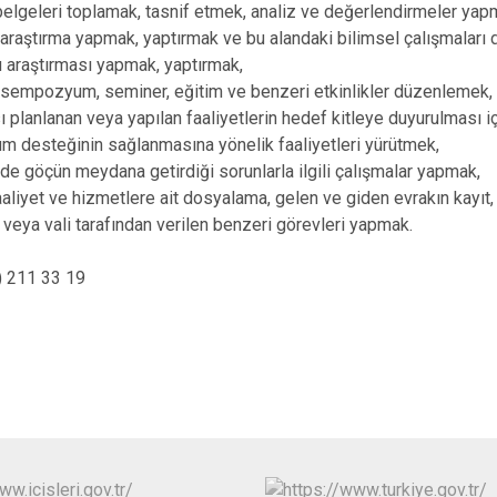
 belgeleri toplamak, tasnif etmek, analiz ve değerlendirmeler yap
 araştırma yapmak, yaptırmak ve bu alandaki bilimsel çalışmaları
 araştırması yapmak, yaptırmak,
, sempozyum, seminer, eğitim ve benzeri etkinlikler düzenlemek,
ı planlanan veya yapılan faaliyetlerin hedef kitleye duyurulması 
lum desteğinin sağlanmasına yönelik faaliyetleri yürütmek,
inde göçün meydana getirdiği sorunlarla ilgili çalışmalar yapmak,
faaliyet ve hizmetlere ait dosyalama, gelen ve giden evrakın kayıt
veya vali tarafından verilen benzeri görevleri yapmak.
8) 211 33 19