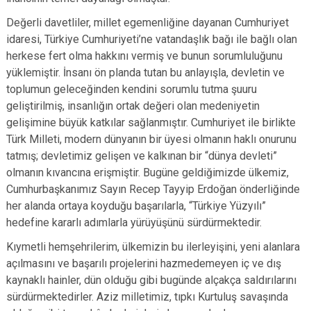
Değerli davetliler, millet egemenliğine dayanan Cumhuriyet
idaresi, Türkiye Cumhuriyeti’ne vatandaşlık bağı ile bağlı olan
herkese fert olma hakkını vermiş ve bunun sorumluluğunu
yüklemiştir. İnsanı ön planda tutan bu anlayışla, devletin ve
toplumun geleceğinden kendini sorumlu tutma şuuru
geliştirilmiş, insanlığın ortak değeri olan medeniyetin
gelişimine büyük katkılar sağlanmıştır. Cumhuriyet ile birlikte
Türk Milleti, modern dünyanın bir üyesi olmanın haklı onurunu
tatmış; devletimiz gelişen ve kalkınan bir “dünya devleti”
olmanın kıvancına erişmiştir. Bugüne geldiğimizde ülkemiz,
Cumhurbaşkanımız Sayın Recep Tayyip Erdoğan önderliğinde
her alanda ortaya koyduğu başarılarla, “Türkiye Yüzyılı”
hedefine kararlı adımlarla yürüyüşünü sürdürmektedir.
Kıymetli hemşehrilerim, ülkemizin bu ilerleyişini, yeni alanlara
açılmasını ve başarılı projelerini hazmedemeyen iç ve dış
kaynaklı hainler, dün olduğu gibi bugünde alçakça saldırılarını
sürdürmektedirler. Aziz milletimiz, tıpkı Kurtuluş savaşında