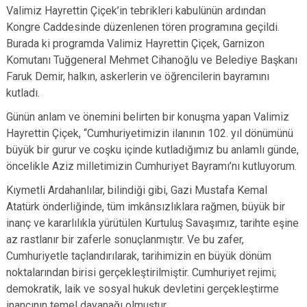
Valimiz Hayrettin Çiçek’in tebrikleri kabulünün ardından
Kongre Caddesinde düzenlenen tören programına geçildi.
Burada ki programda Valimiz Hayrettin Çiçek, Garnizon
Komutanı Tuğgeneral Mehmet Cihanoğlu ve Belediye Başkanı
Faruk Demir, halkın, askerlerin ve öğrencilerin bayramını
kutladı.
Günün anlam ve önemini belirten bir konuşma yapan Valimiz
Hayrettin Çiçek, “Cumhuriyetimizin ilanının 102. yıl dönümünü
büyük bir gurur ve coşku içinde kutladığımız bu anlamlı günde,
öncelikle Aziz milletimizin Cumhuriyet Bayramı’nı kutluyorum.
Kıymetli Ardahanlılar, bilindiği gibi, Gazi Mustafa Kemal
Atatürk önderliğinde, tüm imkânsızlıklara rağmen, büyük bir
inanç ve kararlılıkla yürütülen Kurtuluş Savaşımız, tarihte eşine
az rastlanır bir zaferle sonuçlanmıştır. Ve bu zafer,
Cumhuriyetle taçlandırılarak, tarihimizin en büyük dönüm
noktalarından birisi gerçekleştirilmiştir. Cumhuriyet rejimi;
demokratik, laik ve sosyal hukuk devletini gerçekleştirme
inancının temel dayanağı olmuştur.