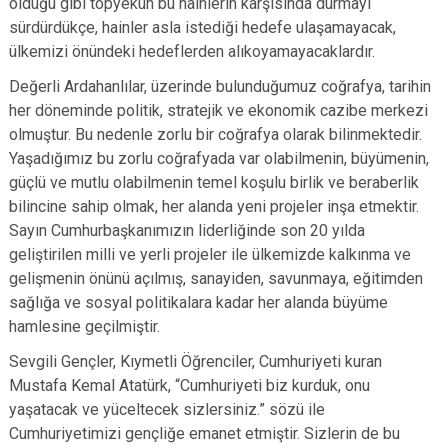
olduğu gibi topyekûn bu hainlerin karşısında durmayı
sürdürdükçe, hainler asla istediği hedefe ulaşamayacak,
ülkemizi önündeki hedeflerden alıkoyamayacaklardır.
Değerli Ardahanlılar, üzerinde bulunduğumuz coğrafya, tarihin
her döneminde politik, stratejik ve ekonomik cazibe merkezi
olmuştur. Bu nedenle zorlu bir coğrafya olarak bilinmektedir.
Yaşadığımız bu zorlu coğrafyada var olabilmenin, büyümenin,
güçlü ve mutlu olabilmenin temel koşulu birlik ve beraberlik
bilincine sahip olmak, her alanda yeni projeler inşa etmektir.
Sayın Cumhurbaşkanımızın liderliğinde son 20 yılda
geliştirilen milli ve yerli projeler ile ülkemizde kalkınma ve
gelişmenin önünü açılmış, sanayiden, savunmaya, eğitimden
sağlığa ve sosyal politikalara kadar her alanda büyüme
hamlesine geçilmiştir.
Sevgili Gençler, Kıymetli Öğrenciler, Cumhuriyeti kuran
Mustafa Kemal Atatürk, “Cumhuriyeti biz kurduk, onu
yaşatacak ve yüceltecek sizlersiniz.” sözü ile
Cumhuriyetimizi gençliğe emanet etmiştir. Sizlerin de bu