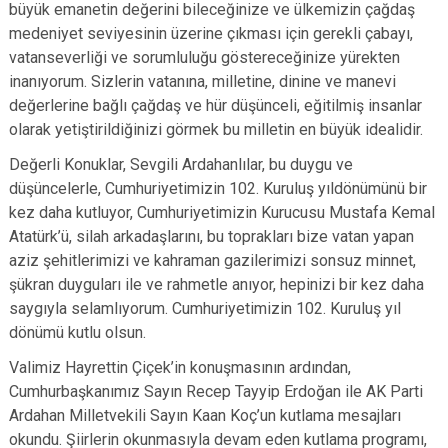
büyük emanetin değerini bileceğinize ve ülkemizin çağdaş
medeniyet seviyesinin üzerine çıkması için gerekli çabayı,
vatanseverliği ve sorumluluğu göstereceğinize yürekten
inanıyorum. Sizlerin vatanına, milletine, dinine ve manevi
değerlerine bağlı çağdaş ve hür düşünceli, eğitilmiş insanlar
olarak yetiştirildiğinizi görmek bu milletin en büyük idealidir.
Değerli Konuklar, Sevgili Ardahanlılar, bu duygu ve
düşüncelerle, Cumhuriyetimizin 102. Kuruluş yıldönümünü bir
kez daha kutluyor, Cumhuriyetimizin Kurucusu Mustafa Kemal
Atatürk’ü, silah arkadaşlarını, bu toprakları bize vatan yapan
aziz şehitlerimizi ve kahraman gazilerimizi sonsuz minnet,
şükran duyguları ile ve rahmetle anıyor, hepinizi bir kez daha
saygıyla selamlıyorum. Cumhuriyetimizin 102. Kuruluş yıl
dönümü kutlu olsun.
Valimiz Hayrettin Çiçek’in konuşmasının ardından,
Cumhurbaşkanımız Sayın Recep Tayyip Erdoğan ile AK Parti
Ardahan Milletvekili Sayın Kaan Koç’un kutlama mesajları
okundu. Şiirlerin okunmasıyla devam eden kutlama programı,